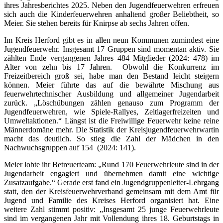
ihres Jahresberichtes 2025. Neben den Jugendfeuerwehren erfreuen
sich auch die Kinderfeuerwehren anhaltend großer Beliebtheit, so
Meier. Sie stehen bereits für Knirpse ab sechs Jahren offen.
Im Kreis Herford gibt es in allen neun Kommunen zumindest eine
Jugendfeuerwehr. Insgesamt 17 Gruppen sind momentan aktiv. Sie
zählten Ende vergangenen Jahres 484 Mitglieder (2024: 478) im
Alter von zehn bis 17 Jahren. Obwohl die Konkurrenz im
Freizeitbereich groß sei, habe man den Bestand leicht steigern
können. Meier führte das auf die bewährte Mischung aus
feuerwehrtechnischer Ausbildung und allgemeiner Jugendarbeit
zurück. „Löschübungen zählen genauso zum Programm der
Jugendfeuerwehren, wie Spiele-Rallyes, Zeltlagerfreizeiten und
Umweltaktionen.“ Längst ist die Freiwillige Feuerwehr keine reine
Männerdomäne mehr. Die Statistik der Kreisjugendfeuerwehrwartin
macht das deutlich. So stieg die Zahl der Mädchen in den
Nachwuchsgruppen auf 154 (2024: 141).
Meier lobte ihr Betreuerteam: „Rund 170 Feuerwehrleute sind in der
Jugendarbeit engagiert und übernehmen damit eine wichtige
Zusatzaufgabe.“ Gerade erst fand ein Jugendgruppenleiter-Lehrgang
statt, den der Kreisfeuerwehrverband gemeinsam mit dem Amt für
Jugend und Familie des Kreises Herford organisiert hat. Eine
weitere Zahl stimmt positiv: „Insgesamt 25 junge Feuerwehrleute
sind im vergangenen Jahr mit Vollendung ihres 18. Geburtstags in