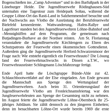
Bogenschießen ins „Camp Adventure“ und in den Barfußpark in der
Lüneburger Heide. Die Jugendfeuerwehr Rödinghausen-Süd
unternahm eine Tagestour zum Heidepark Soltau, während die
Gruppe Löhne-Ort das Rasti-Land in Salzhemmendorf besuchte und
der Nachwuchs aus Vlotho die Ausrüstung der Berufsfeuerwehr
Bielefeld kennenlernte. Wattwanderung, Hafen-Rallye und
Lagerfeuer standen bei den Jugendfeuerwehren Löhne-Bahnhof und
–Mennighüffen auf dem Programm, die gemeinsam nach
Butjadingen-Burhave an der Nordsee reisten. Am St. Florianstag
veranstaltete die Jugendfeuerwehr Kirchlengern zu Ehren des
Schutzpatrons der Feuerwehr einen ökumenischen Gottesdienst.
Außerdem ging die Jugendfeuerwehr Herford-Schwarzenmoor der
Frage nach: Wie entsteht eigentlich ein Feuerwehrauto? Die Lösung
fand der Feuerwehrnachwuchs in Dissen a.T.W., wo
Feuerwehrausrüster Schlingmann Löschfahrzeuge fertigt.
Ende April hatte die Löschgruppe Bünde-Ahle zur 42.
Schlauchbootwettfahrt auf der Else eingeladen. Am Ende gewann
die Mannschaft aus Spenge den Wertungslauf der
Jugendfeuerwehren. Auch beim 31. Orientierungslauf der
Jugendfeuerwehr Vlotho am Fronleichnamsfeiertag war den
Jungfeuerwehrleuten aus Spenge der Gesamtsieg nicht zu nehmen.
Im August feierte die Jugendfeuerwehr Löhne-Obernbeck ihr 25-
jähriges Jubiläum. Sie zählt dennoch zu den jüngeren Einheiten;
denn im benachbarten Löhne-Ort wurde bereits 1969 die erste