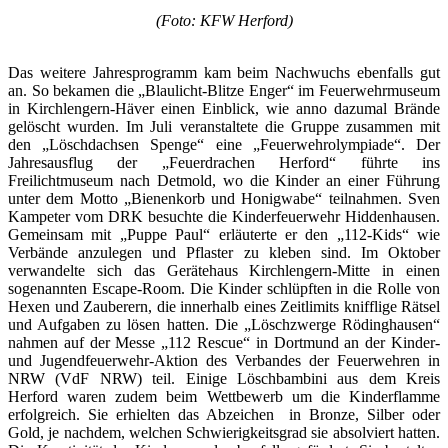
(Foto: KFW Herford)
Das weitere Jahresprogramm kam beim Nachwuchs ebenfalls gut
an. So bekamen die „Blaulicht-Blitze Enger“ im Feuerwehrmuseum
in Kirchlengern-Häver einen Einblick, wie anno dazumal Brände
gelöscht wurden. Im Juli veranstaltete die Gruppe zusammen mit
den „Löschdachsen Spenge“ eine „Feuerwehrolympiade“. Der
Jahresausflug der „Feuerdrachen Herford“ führte ins
Freilichtmuseum nach Detmold, wo die Kinder an einer Führung
unter dem Motto „Bienenkorb und Honigwabe“ teilnahmen. Sven
Kampeter vom DRK besuchte die Kinderfeuerwehr Hiddenhausen.
Gemeinsam mit „Puppe Paul“ erläuterte er den „112-Kids“ wie
Verbände anzulegen und Pflaster zu kleben sind. Im Oktober
verwandelte sich das Gerätehaus Kirchlengern-Mitte in einen
sogenannten Escape-Room. Die Kinder schlüpften in die Rolle von
Hexen und Zauberern, die innerhalb eines Zeitlimits knifflige Rätsel
und Aufgaben zu lösen hatten. Die „Löschzwerge Rödinghausen“
nahmen auf der Messe „112 Rescue“ in Dortmund an der Kinder-
und Jugendfeuerwehr-Aktion des Verbandes der Feuerwehren in
NRW (VdF NRW) teil. Einige Löschbambini aus dem Kreis
Herford waren zudem beim Wettbewerb um die Kinderflamme
erfolgreich. Sie erhielten das Abzeichen in Bronze, Silber oder
Gold, je nachdem, welchen Schwierigkeitsgrad sie absolviert hatten.