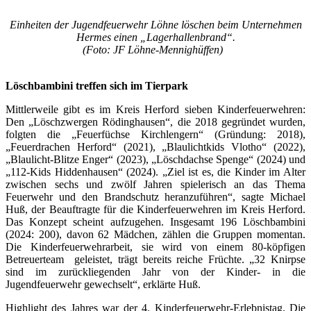
Einheiten der Jugendfeuerwehr Löhne löschen beim Unternehmen
Hermes einen „Lagerhallenbrand“.
(Foto: JF Löhne-Mennighüffen)
Löschbambini treffen sich im Tierpark
Mittlerweile gibt es im Kreis Herford sieben Kinderfeuerwehren:
Den „Löschzwergen Rödinghausen“, die 2018 gegründet wurden,
folgten die „Feuerfüchse Kirchlengern“ (Gründung: 2018),
„Feuerdrachen Herford“ (2021), „Blaulichtkids Vlotho“ (2022),
„Blaulicht-Blitze Enger“ (2023), „Löschdachse Spenge“ (2024) und
„112-Kids Hiddenhausen“ (2024). „Ziel ist es, die Kinder im Alter
zwischen sechs und zwölf Jahren spielerisch an das Thema
Feuerwehr und den Brandschutz heranzuführen“, sagte Michael
Huß, der Beauftragte für die Kinderfeuerwehren im Kreis Herford.
Das Konzept scheint aufzugehen. Insgesamt 196 Löschbambini
(2024: 200), davon 62 Mädchen, zählen die Gruppen momentan.
Die Kinderfeuerwehrarbeit, sie wird von einem 80-köpfigen
Betreuerteam geleistet, trägt bereits reiche Früchte. „32 Knirpse
sind im zurückliegenden Jahr von der Kinder- in die
Jugendfeuerwehr gewechselt“, erklärte Huß.
Highlight des Jahres war der 4. Kinderfeuerwehr-Erlebnistag. Die