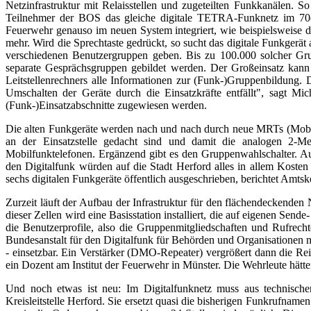
Netzinfrastruktur mit Relaisstellen und zugeteilten Funkkanälen
Teilnehmer der BOS das gleiche digitale TETRA-Funknetz im 70c
Feuerwehr genauso im neuen System integriert, wie beispielsweise d
mehr. Wird die Sprechtaste gedrückt, so sucht das digitale Funkgerä
verschiedenen Benutzergruppen geben. Bis zu 100.000 solcher Gru
separate Gesprächsgruppen gebildet werden. Der Großeinsatz kann 
Leitstellenrechners alle Informationen zur (Funk-)Gruppenbildung. De
Umschalten der Geräte durch die Einsatzkräfte entfällt", sagt Mi
(Funk-)Einsatzabschnitte zugewiesen werden.
Die alten Funkgeräte werden nach und nach durch neue MRTs (Mobil 
an der Einsatzstelle gedacht sind und damit die analogen 2-Me
Mobilfunktelefonen. Ergänzend gibt es den Gruppenwahlschalter. A
den Digitalfunk würden auf die Stadt Herford alles in allem Kost
sechs digitalen Funkgeräte öffentlich ausgeschrieben, berichtet Amt
Zurzeit läuft der Aufbau der Infrastruktur für den flächendeckend
dieser Zellen wird eine Basisstation installiert, die auf eigenen Se
die Benutzerprofile, also die Gruppenmitgliedschaften und Rufrech
Bundesanstalt für den Digitalfunk für Behörden und Organisationen
- einsetzbar. Ein Verstärker (DMO-Repeater) vergrößert dann die Re
ein Dozent am Institut der Feuerwehr in Münster. Die Wehrleute hätte
Und noch etwas ist neu: Im Digitalfunknetz muss aus technische
Kreisleitstelle Herford. Sie ersetzt quasi die bisherigen Funkrufna