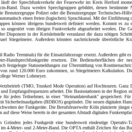
. So läuft der Sprechfunkverkehr der Feuerwehr im Kreis Herford mo
m-Band. Dazu werden Sprechgruppen gebildet, denen bestimmte Ne
ie Benutzergruppe Polizei oder die Benutzergruppe Technisches-Hilfs
t automatisch einen freien (logischen) Sprachkanal. Mit der Einführun
ppen können übrigens bundesweit definiert werden. Kommt es zu ei
so ungestört vom übrigen Funkverkehr abgearbeitet werden. Die Ger
r Disponent in der Kreisleitstelle veranlasst die dazu nötigen Schrit
chael Stiegelmeier. Außerdem könnten nachrückende überörtliche Kr
Radio Terminals) für die Einsatzfahrzeuge ersetzt. Außerdem gibt e
ter-Handsprechfunkgeräte ersetzen. Die Bedienoberflächen der n
uch festgelegte Statusmeldungen zur Übermittlung von Routinenachric
en von rund 120.000 Euro zukommen, so Stiegelmeiers Kalkulation. D
skollege Werner Lohmeyer.
en Netzbetrieb (TMO, Trunked Mode Operation) auf Hochtouren. Ganz D
nde- und Empfangsfrequenzen arbeitet. Die Basisstationen in der Region 
te für jeden Teilnehmer, in einer "Heimatdatenbank" gespeichert. F
 mit Sicherheitsaufgaben (BDBOS) gegründet. Die neuen digitalen Ha
ichweiten der Funkgeräte. Die Berufsfeuerwehr Köln platzierte jüngst
n auf diese Weise bereits in der gesamten Altstadt digitalen Funkempfa
n Gründen jedes Funkgerät eine bundesweit eindeutige Operativ-Ta
men im 4-Meter- und 2-Meter-Band. Die OPTA enthält Zeichen für das Bu