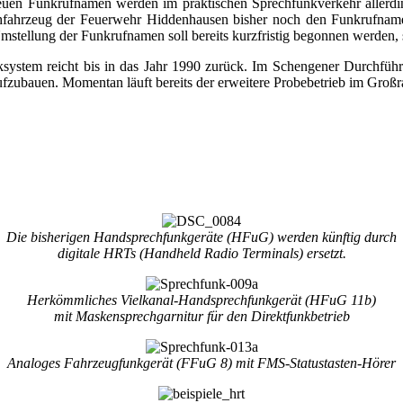
euen Funkrufnamen werden im praktischen Sprechfunkverkehr allerdi
schfahrzeug der Feuerwehr Hiddenhausen bisher noch den Funkrufnamen
mstellung der Funkrufnamen soll bereits kurzfristig begonnen werden, 
funksystem reicht bis in das Jahr 1990 zurück. Im Schengener Durchfü
zubauen. Momentan läuft bereits der erweitere Probebetrieb im Groß
Die bisherigen Handsprechfunkgeräte (HFuG) werden künftig durch
digitale HRTs (Handheld Radio Terminals) ersetzt.
Herkömmliches Vielkanal-Handsprechfunkgerät (HFuG 11b)
mit Maskensprechgarnitur für den Direktfunkbetrieb
Analoges Fahrzeugfunkgerät (FFuG 8) mit FMS-Statustasten-Hörer