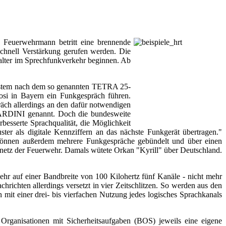
n Feuerwehrmann betritt eine brennende
schnell Verstärkung gerufen werden. Die
italter im Sprechfunkverkehr beginnen. Ab
ksystem nach dem so genannten TETRA 25-
si in Bayern ein Funkgespräch führen.
räch allerdings an den dafür notwendigen
rz ARDINI genannt. Doch die bundesweite
besserte Sprachqualität, die Möglichkeit
ter als digitale Kennziffern an das nächste Funkgerät übertragen."
 können außerdem mehrere Funkgespräche gebündelt und über einen
nknetz der Feuerwehr. Damals wütete Orkan "Kyrill" über Deutschland.
hr auf einer Bandbreite von 100 Kilohertz fünf Kanäle - nicht mehr
hrichten allerdings versetzt in vier Zeitschlitzen. So werden aus den
mit einer drei- bis vierfachen Nutzung jedes logisches Sprachkanals
Organisationen mit Sicherheitsaufgaben (BOS) jeweils eine eigene