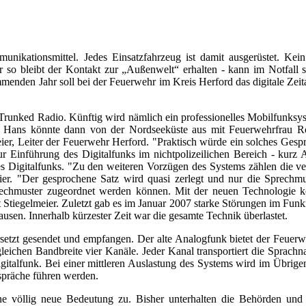
unikationsmittel. Jedes Einsatzfahrzeug ist damit ausgerüstet. Kei
 so bleibt der Kontakt zur „Außenwelt“ erhalten - kann im Notfall 
ommenden Jahr soll bei der Feuerwehr im Kreis Herford das digitale Ze
l Trunked Radio. Künftig wird nämlich ein professionelles Mobilfun
 Hans könnte dann von der Nordseeküste aus mit Feuerwehrfrau Ro
ier, Leiter der Feuerwehr Herford. "Praktisch würde ein solches Gesp
zur Einführung des Digitalfunks im nichtpolizeilichen Bereich - ku
 Digitalfunks. "Zu den weiteren Vorzügen des Systems zählen die ver
eier. "Der gesprochene Satz wird quasi zerlegt und nur die Sprechmus
prechmuster zugeordnet werden können. Mit der neuen Technologie
t Stiegelmeier. Zuletzt gab es im Januar 2007 starke Störungen im Fu
ausen. Innerhalb kürzester Zeit war die gesamte Technik überlastet.
setzt gesendet und empfangen. Der alte Analogfunk bietet der Feuerwe
eichen Bandbreite vier Kanäle. Jeder Kanal transportiert die Sprachnac
talfunk. Bei einer mittleren Auslastung des Systems wird im Übrigen 
espräche führen werden.
e völlig neue Bedeutung zu. Bisher unterhalten die Behörden und 