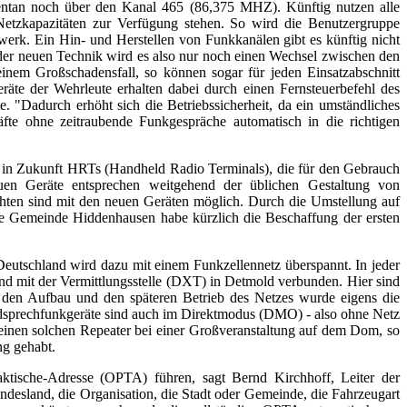
mentan noch über den Kanal 465 (86,375 MHZ). Künftig nutzen alle
tzkapazitäten zur Verfügung stehen. So wird die Benutzergruppe
werk. Ein Hin- und Herstellen von Funkkanälen gibt es künftig nicht
g der neuen Technik wird es also nur noch einen Wechsel zwischen den
nem Großschadensfall, so können sogar für jeden Einsatzabschnitt
äte der Wehrleute erhalten dabei durch einen Fernsteuerbefehl des
te. "Dadurch erhöht sich die Betriebssicherheit, da ein umständliches
äfte ohne zeitraubende Funkgespräche automatisch in die richtigen
s in Zukunft HRTs (Handheld Radio Terminals), die für den Gebrauch
euen Geräte entsprechen weitgehend der üblichen Gestaltung von
hten sind mit den neuen Geräten möglich. Durch die Umstellung auf
ie Gemeinde Hiddenhausen habe kürzlich die Beschaffung der ersten
eutschland wird dazu mit einem Funkzellennetz überspannt. In jeder
sind mit der Vermittlungsstelle (DXT) in Detmold verbunden. Hier sind
ür den Aufbau und den späteren Betrieb des Netzes wurde eigens die
ndsprechfunkgeräte sind auch im Direktmodus (DMO) - also ohne Netz
 einen solchen Repeater bei einer Großveranstaltung auf dem Dom, so
ng gehabt.
ktische-Adresse (OPTA) führen, sagt Bernd Kirchhoff, Leiter der
ndesland, die Organisation, die Stadt oder Gemeinde, die Fahrzeugart