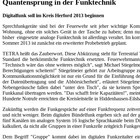
Quantensprung in der Funktechnik
Digitalfunk soll im Kreis Herford 2013 beginnen
Sprechfunkgeräte sind bei der Feuerwehr seit jeher wichtige Komm
Wohnung, ohne ein solches Gerät in der Tasche zu haben; denn nur
bisher eingesetzte analoge Funktechnik ist allerdings veraltet. Im k
Sommer 2013 ist zunächst ein erweiterter Probebetrieb geplant.
TETRA heißt das Zauberwort. Diese Abkürzung steht für Terrestria
Standard die herkömmliche Funktechnik ersetzten. Feuerwehrmann
"Technisch wäre das ohne weiteres möglich", sagt Michael Stiegelme
Berechtigungen scheitern!" Stiegelmeier gehört zur Arbeitsgruppe 
Kommunikationsmöglichkeit ist nur ein Grund für die Einführung des
der Datenübertragung und die Abhörsicherheit", erläutert Stiegelm
Nebengeräusche fallen dabei "unter den Tisch", da sie keinem S
Funkkanal übertragen werden. "Das schafft freie Kapazitäten!", mein
Hunderte Notrufe erreichten die Kreisleitstelle in Hiddenhausen-Eilsh
Zukünftig werden die Funkgespräche auf einer Funkfrequenz zeitver
und nicht weniger. Beim digitalen Bündelfunk ergeben sich auf der gl
fünf Kanälen im analogen System 16 logische Sprachkanäle beim Digi
kalkuliert, da nicht alle Gruppen in einer Funkzelle zeitgleich Funkg
Dem Begriff "Gruppe" kommt dabei im digitalen Funkzeitalter ein