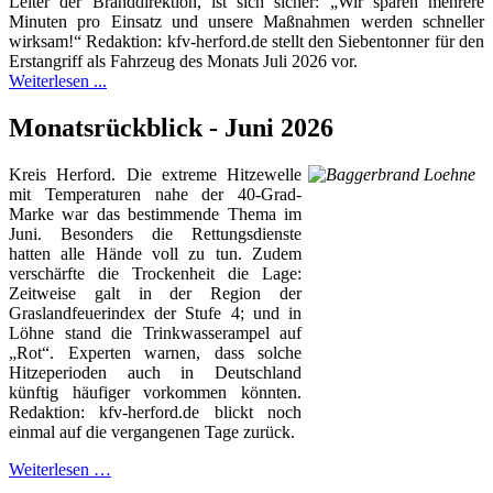
Leiter der Branddirektion, ist sich sicher: „Wir sparen mehrere
Minuten pro Einsatz und unsere Maßnahmen werden schneller
wirksam!“ Redaktion: kfv-herford.de stellt den Siebentonner für den
Erstangriff als Fahrzeug des Monats Juli 2026 vor.
Weiterlesen ...
Monatsrückblick - Juni 2026
Kreis Herford. Die extreme Hitzewelle
mit Temperaturen nahe der 40-Grad-
Marke war das bestimmende Thema im
Juni. Besonders die Rettungsdienste
hatten alle Hände voll zu tun. Zudem
verschärfte die Trockenheit die Lage:
Zeitweise galt in der Region der
Graslandfeuerindex der Stufe 4; und in
Löhne stand die Trinkwasserampel auf
„Rot“. Experten warnen, dass solche
Hitzeperioden auch in Deutschland
künftig häufiger vorkommen könnten.
Redaktion: kfv-herford.de blickt noch
einmal auf die vergangenen Tage zurück.
Weiterlesen …