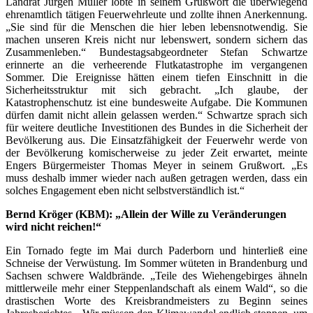
Landrat Jürgen Müller lobte in seinem Grußwort die überwiegend
ehrenamtlich tätigen Feuerwehrleute und zollte ihnen Anerkennung.
„Sie sind für die Menschen die hier leben lebensnotwendig. Sie
machen unseren Kreis nicht nur lebenswert, sondern sichern das
Zusammenleben.“ Bundestagsabgeordneter Stefan Schwartze
erinnerte an die verheerende Flutkatastrophe im vergangenen
Sommer. Die Ereignisse hätten einem tiefen Einschnitt in die
Sicherheitsstruktur mit sich gebracht. „Ich glaube, der
Katastrophenschutz ist eine bundesweite Aufgabe. Die Kommunen
dürfen damit nicht allein gelassen werden.“ Schwartze sprach sich
für weitere deutliche Investitionen des Bundes in die Sicherheit der
Bevölkerung aus. Die Einsatzfähigkeit der Feuerwehr werde von
der Bevölkerung komischerweise zu jeder Zeit erwartet, meinte
Engers Bürgermeister Thomas Meyer in seinem Grußwort. „Es
muss deshalb immer wieder nach außen getragen werden, dass ein
solches Engagement eben nicht selbstverständlich ist.“
Bernd Kröger (KBM): „Allein der Wille zu Veränderungen
wird nicht reichen!“
Ein Tornado fegte im Mai durch Paderborn und hinterließ eine
Schneise der Verwüstung. Im Sommer wüteten in Brandenburg und
Sachsen schwere Waldbrände. „Teile des Wiehengebirges ähneln
mittlerweile mehr einer Steppenlandschaft als einem Wald“, so die
drastischen Worte des Kreisbrandmeisters zu Beginn seines