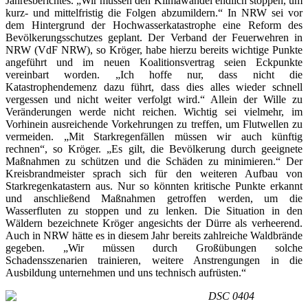
Jahresberichtes. „Wir müssen den Klimawandel endlich stoppen, um
kurz- und mittelfristig die Folgen abzumildern.“ In NRW sei vor
dem Hintergrund der Hochwasserkatastrophe eine Reform des
Bevölkerungsschutzes geplant. Der Verband der Feuerwehren in
NRW (VdF NRW), so Kröger, habe hierzu bereits wichtige Punkte
angeführt und im neuen Koalitionsvertrag seien Eckpunkte
vereinbart worden. „Ich hoffe nur, dass nicht die
Katastrophendemenz dazu führt, dass dies alles wieder schnell
vergessen und nicht weiter verfolgt wird.“ Allein der Wille zu
Veränderungen werde nicht reichen. Wichtig sei vielmehr, im
Vorhinein ausreichende Vorkehrungen zu treffen, um Flutwellen zu
vermeiden. „Mit Starkregenfällen müssen wir auch künftig
rechnen“, so Kröger. „Es gilt, die Bevölkerung durch geeignete
Maßnahmen zu schützen und die Schäden zu minimieren.“ Der
Kreisbrandmeister sprach sich für den weiteren Aufbau von
Starkregenkatastern aus. Nur so könnten kritische Punkte erkannt
und anschließend Maßnahmen getroffen werden, um die
Wasserfluten zu stoppen und zu lenken. Die Situation in den
Wäldern bezeichnete Kröger angesichts der Dürre als verheerend.
Auch in NRW hätte es in diesem Jahr bereits zahlreiche Waldbrände
gegeben. „Wir müssen durch Großübungen solche
Schadensszenarien trainieren, weitere Anstrengungen in die
Ausbildung unternehmen und uns technisch aufrüsten.“