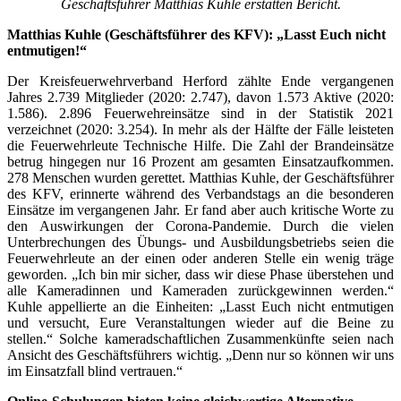
Geschäftsführer Matthias Kuhle erstatten Bericht.
Matthias Kuhle (Geschäftsführer des KFV): „Lasst Euch nicht
entmutigen!“
Der Kreisfeuerwehrverband Herford zählte Ende vergangenen
Jahres 2.739 Mitglieder (2020: 2.747), davon 1.573 Aktive (2020:
1.586). 2.896 Feuerwehreinsätze sind in der Statistik 2021
verzeichnet (2020: 3.254). In mehr als der Hälfte der Fälle leisteten
die Feuerwehrleute Technische Hilfe. Die Zahl der Brandeinsätze
betrug hingegen nur 16 Prozent am gesamten Einsatzaufkommen.
278 Menschen wurden gerettet. Matthias Kuhle, der Geschäftsführer
des KFV, erinnerte während des Verbandstags an die besonderen
Einsätze im vergangenen Jahr. Er fand aber auch kritische Worte zu
den Auswirkungen der Corona-Pandemie. Durch die vielen
Unterbrechungen des Übungs- und Ausbildungsbetriebs seien die
Feuerwehrleute an der einen oder anderen Stelle ein wenig träge
geworden. „Ich bin mir sicher, dass wir diese Phase überstehen und
alle Kameradinnen und Kameraden zurückgewinnen werden.“
Kuhle appellierte an die Einheiten: „Lasst Euch nicht entmutigen
und versucht, Eure Veranstaltungen wieder auf die Beine zu
stellen.“ Solche kameradschaftlichen Zusammenkünfte seien nach
Ansicht des Geschäftsführers wichtig. „Denn nur so können wir uns
im Einsatzfall blind vertrauen.“