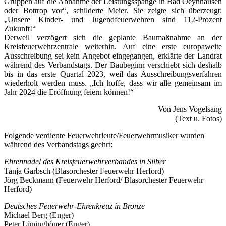
Gruppen auf die Abnahme der Leistungsspange in Bad Oeynhausen
oder Bottrop vor“, schilderte Meier. Sie zeigte sich überzeugt:
„Unsere Kinder- und Jugendfeuerwehren sind 112-Prozent
Zukunft!“
Derweil verzögert sich die geplante Baumaßnahme an der
Kreisfeuerwehrzentrale weiterhin. Auf eine erste europaweite
Ausschreibung sei kein Angebot eingegangen, erklärte der Landrat
während des Verbandstags. Der Baubeginn verschiebt sich deshalb
bis in das erste Quartal 2023, weil das Ausschreibungsverfahren
wiederholt werden muss. „Ich hoffe, dass wir alle gemeinsam im
Jahr 2024 die Eröffnung feiern können!“
Von Jens Vogelsang
(Text u. Fotos)
Folgende verdiente Feuerwehrleute/Feuerwehrmusiker wurden
während des Verbandstags geehrt:
Ehrennadel des Kreisfeuerwehrverbandes in Silber
Tanja Garbsch (Blasorchester Feuerwehr Herford)
Jörg Beckmann (Feuerwehr Herford/ Blasorchester Feuerwehr
Herford)
Deutsches Feuerwehr-Ehrenkreuz in Bronze
Michael Berg (Enger)
Peter Lüninghöner (Enger)