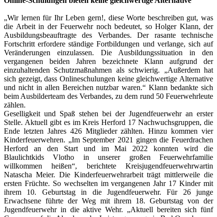
Online-Schulungen bieten keine gleichwertige Alternative
„Wir lernen für Ihr Leben gern!, diese Worte beschreiben gut, was
die Arbeit in der Feuerwehr noch bedeutet, so Holger Klann, der
Ausbildungsbeauftragte des Verbandes. Der rasante technische
Fortschritt erfordere ständige Fortbildungen und verlange, sich auf
Veränderungen einzulassen. Die Ausbildungssituation in den
vergangenen beiden Jahren bezeichnete Klann aufgrund der
einzuhaltenden Schutzmaßnahmen als schwierig. „Außerdem hat
sich gezeigt, dass Onlineschulungen keine gleichwertige Alternative
und nicht in allen Bereichen nutzbar waren.“ Klann bedankte sich
beim Ausbilderteam des Verbandes, zu dem rund 50 Feuerwehrleute
zählen.
Geselligkeit und Spaß stehen bei der Jugendfeuerwehr an erster
Stelle. Aktuell gibt es im Kreis Herford 17 Nachwuchsgruppen, die
Ende letzten Jahres 426 Mitglieder zählten. Hinzu kommen vier
Kinderfeuerwehren. „Im September 2021 gingen die Feuerdrachen
Herford an den Start und im Mai 2022 konnten wird die
Blaulichtkids Vlotho in unserer großen Feuerwehrfamilie
willkommen heißen“, berichtete Kreisjugendfeuerwehrwartin
Natascha Meier. Die Kinderfeuerwehrarbeit trägt mittlerweile die
ersten Früchte. So wechselten im vergangenen Jahr 17 Kinder mit
ihrem 10. Geburtstag in die Jugendfeuerwehr. Für 26 junge
Erwachsene führte der Weg mit ihrem 18. Geburtstag von der
Jugendfeuerwehr in die aktive Wehr. „Aktuell bereiten sich fünf