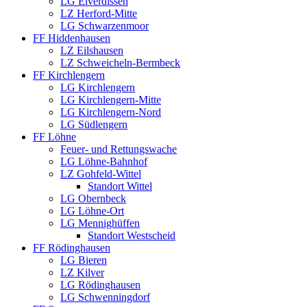
LG Elverdissen
LZ Herford-Mitte
LG Schwarzenmoor
FF Hiddenhausen
LZ Eilshausen
LZ Schweicheln-Bermbeck
FF Kirchlengern
LG Kirchlengern
LG Kirchlengern-Mitte
LG Kirchlengern-Nord
LG Südlengern
FF Löhne
Feuer- und Rettungswache
LG Löhne-Bahnhof
LZ Gohfeld-Wittel
Standort Wittel
LG Obernbeck
LG Löhne-Ort
LG Mennighüffen
Standort Westscheid
FF Rödinghausen
LG Bieren
LZ Kilver
LG Rödinghausen
LG Schwenningdorf