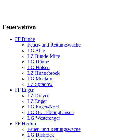
Feuerwehren
FF Bünde
Feuer- und Rettungswache
LG Ahle
LZ Bünde-Mitte
LG Dünne
LG Holsen
LZ Hunnebrock
LG Muckum
LZ Spradow
FF Enger
LZ Dreyen
LZ Enger
LG Enger-Nord
LG Ol. - Pödinghausen
LG Westerenger
FF Herford
Feuer- und Rettungswache
LG Diebrock