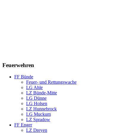
Feuerwehren
FF Bünde
Feuer- und Rettungswache
LG Ahle
LZ Bünde-Mitte
LG Dünne
LG Holsen
LZ Hunnebrock
LG Muckum
LZ Spradow
FF Enger
LZ Dreyen