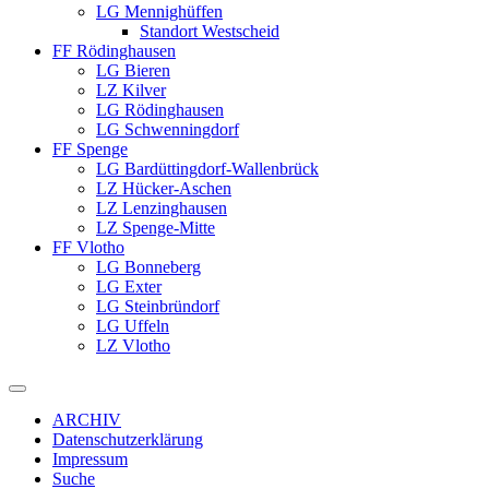
LG Mennighüffen
Standort Westscheid
FF Rödinghausen
LG Bieren
LZ Kilver
LG Rödinghausen
LG Schwenningdorf
FF Spenge
LG Bardüttingdorf-Wallenbrück
LZ Hücker-Aschen
LZ Lenzinghausen
LZ Spenge-Mitte
FF Vlotho
LG Bonneberg
LG Exter
LG Steinbründorf
LG Uffeln
LZ Vlotho
ARCHIV
Datenschutzerklärung
Impressum
Suche