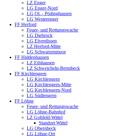
LZ Enger
LG Enger-Nord
LG Ol. - Pödinghausen
LG Westerenger
FF Herford
Feuer- und Rettungswache
LG Diebrock
LG Elverdissen
LZ Herford-Mitte
LG Schwarzenmoor
FF Hiddenhausen
LZ Eilshausen
LZ Schweicheln-Bermbeck
FF Kirchlengern
LG Kirchlengern
LG Kirchlengern-Mitte
LG Kirchlengern-Nord
LG Südlengern
FF Löhne
Feuer- und Rettungswache
LG Löhne-Bahnhof
LZ Gohfeld-Wittel
Standort Wittel
LG Obernbeck
LG Löhne-Ort