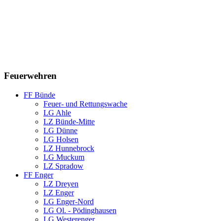
Feuerwehren
FF Bünde
Feuer- und Rettungswache
LG Ahle
LZ Bünde-Mitte
LG Dünne
LG Holsen
LZ Hunnebrock
LG Muckum
LZ Spradow
FF Enger
LZ Dreyen
LZ Enger
LG Enger-Nord
LG Ol. - Pödinghausen
LG Westerenger