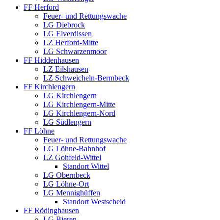
FF Herford
Feuer- und Rettungswache
LG Diebrock
LG Elverdissen
LZ Herford-Mitte
LG Schwarzenmoor
FF Hiddenhausen
LZ Eilshausen
LZ Schweicheln-Bermbeck
FF Kirchlengern
LG Kirchlengern
LG Kirchlengern-Mitte
LG Kirchlengern-Nord
LG Südlengern
FF Löhne
Feuer- und Rettungswache
LG Löhne-Bahnhof
LZ Gohfeld-Wittel
Standort Wittel
LG Obernbeck
LG Löhne-Ort
LG Mennighüffen
Standort Westscheid
FF Rödinghausen
LG Bieren