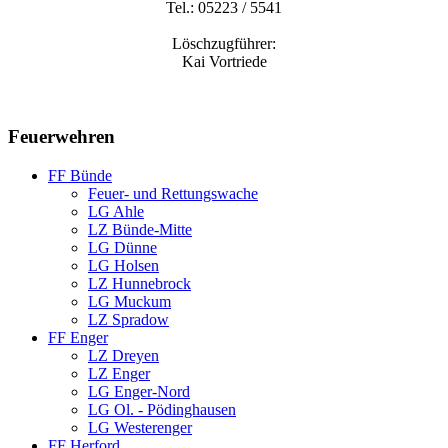
Tel.: 05223 / 5541
Löschzugführer:
Kai Vortriede
Feuerwehren
FF Bünde
Feuer- und Rettungswache
LG Ahle
LZ Bünde-Mitte
LG Dünne
LG Holsen
LZ Hunnebrock
LG Muckum
LZ Spradow
FF Enger
LZ Dreyen
LZ Enger
LG Enger-Nord
LG Ol. - Pödinghausen
LG Westerenger
FF Herford