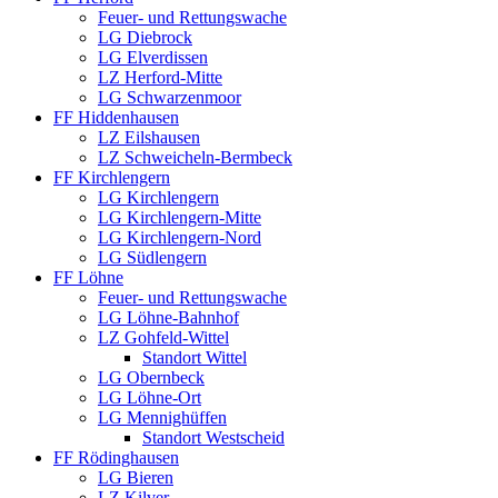
Feuer- und Rettungswache
LG Diebrock
LG Elverdissen
LZ Herford-Mitte
LG Schwarzenmoor
FF Hiddenhausen
LZ Eilshausen
LZ Schweicheln-Bermbeck
FF Kirchlengern
LG Kirchlengern
LG Kirchlengern-Mitte
LG Kirchlengern-Nord
LG Südlengern
FF Löhne
Feuer- und Rettungswache
LG Löhne-Bahnhof
LZ Gohfeld-Wittel
Standort Wittel
LG Obernbeck
LG Löhne-Ort
LG Mennighüffen
Standort Westscheid
FF Rödinghausen
LG Bieren
LZ Kilver