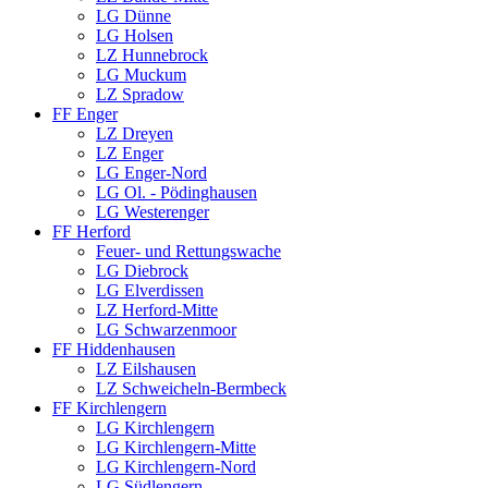
LG Dünne
LG Holsen
LZ Hunnebrock
LG Muckum
LZ Spradow
FF Enger
LZ Dreyen
LZ Enger
LG Enger-Nord
LG Ol. - Pödinghausen
LG Westerenger
FF Herford
Feuer- und Rettungswache
LG Diebrock
LG Elverdissen
LZ Herford-Mitte
LG Schwarzenmoor
FF Hiddenhausen
LZ Eilshausen
LZ Schweicheln-Bermbeck
FF Kirchlengern
LG Kirchlengern
LG Kirchlengern-Mitte
LG Kirchlengern-Nord
LG Südlengern