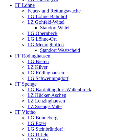
FF Löhne
Feuer- und Rettungswache
LG Löhne-Bahnhof
LZ Gohfeld-Wittel
Standort Wittel
LG Obernbeck
LG Löhne-Ort
LG Mennighüffen
Standort Westscheid
FF Rödinghausen
LG Bieren
LZ Kilver
LG Rödinghausen
LG Schwenningdorf
FF Spenge
LG Bardüttingdorf-Wallenbrück
LZ Hücker-Aschen
LZ Lenzinghausen
LZ Spenge-Mitte
FF Vlotho
LG Bonneberg
LG Exter
LG Steinbründorf
LG Uffeln