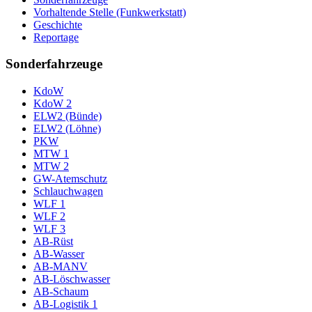
Vorhaltende Stelle (Funkwerkstatt)
Geschichte
Reportage
Sonderfahrzeuge
KdoW
KdoW 2
ELW2 (Bünde)
ELW2 (Löhne)
PKW
MTW 1
MTW 2
GW-Atemschutz
Schlauchwagen
WLF 1
WLF 2
WLF 3
AB-Rüst
AB-Wasser
AB-MANV
AB-Löschwasser
AB-Schaum
AB-Logistik 1