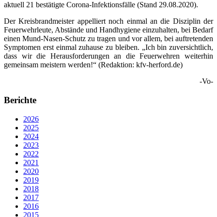
aktuell 21 bestätigte Corona-Infektionsfälle (Stand 29.08.2020).
Der Kreisbrandmeister appelliert noch einmal an die Disziplin der
Feuerwehrleute, Abstände und Handhygiene einzuhalten, bei Bedarf
einen Mund-Nasen-Schutz zu tragen und vor allem, bei auftretenden
Symptomen erst einmal zuhause zu bleiben. „Ich bin zuversichtlich,
dass wir die Herausforderungen an die Feuerwehren weiterhin
gemeinsam meistern werden!“ (Redaktion: kfv-herford.de)
-Vo-
Berichte
2026
2025
2024
2023
2022
2021
2020
2019
2018
2017
2016
2015