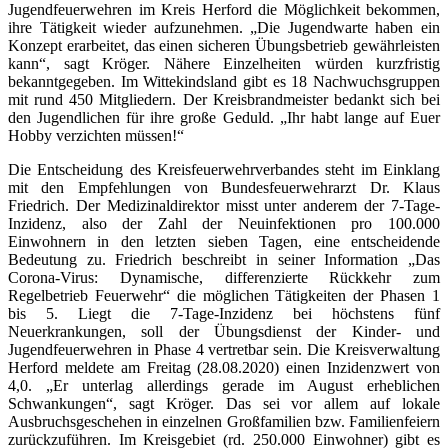
Jugendfeuerwehren im Kreis Herford die Möglichkeit bekommen,
ihre Tätigkeit wieder aufzunehmen. „Die Jugendwarte haben ein
Konzept erarbeitet, das einen sicheren Übungsbetrieb gewährleisten
kann“, sagt Kröger. Nähere Einzelheiten würden kurzfristig
bekanntgegeben. Im Wittekindsland gibt es 18 Nachwuchsgruppen
mit rund 450 Mitgliedern. Der Kreisbrandmeister bedankt sich bei
den Jugendlichen für ihre große Geduld. „Ihr habt lange auf Euer
Hobby verzichten müssen!“
Die Entscheidung des Kreisfeuerwehrverbandes steht im Einklang
mit den Empfehlungen von Bundesfeuerwehrarzt Dr. Klaus
Friedrich. Der Medizinaldirektor misst unter anderem der 7-Tage-
Inzidenz, also der Zahl der Neuinfektionen pro 100.000
Einwohnern in den letzten sieben Tagen, eine entscheidende
Bedeutung zu. Friedrich beschreibt in seiner Information „Das
Corona-Virus: Dynamische, differenzierte Rückkehr zum
Regelbetrieb Feuerwehr“ die möglichen Tätigkeiten der Phasen 1
bis 5. Liegt die 7-Tage-Inzidenz bei höchstens fünf
Neuerkrankungen, soll der Übungsdienst der Kinder- und
Jugendfeuerwehren in Phase 4 vertretbar sein. Die Kreisverwaltung
Herford meldete am Freitag (28.08.2020) einen Inzidenzwert von
4,0. „Er unterlag allerdings gerade im August erheblichen
Schwankungen“, sagt Kröger. Das sei vor allem auf lokale
Ausbruchsgeschehen in einzelnen Großfamilien bzw. Familienfeiern
zurückzuführen. Im Kreisgebiet (rd. 250.000 Einwohner) gibt es