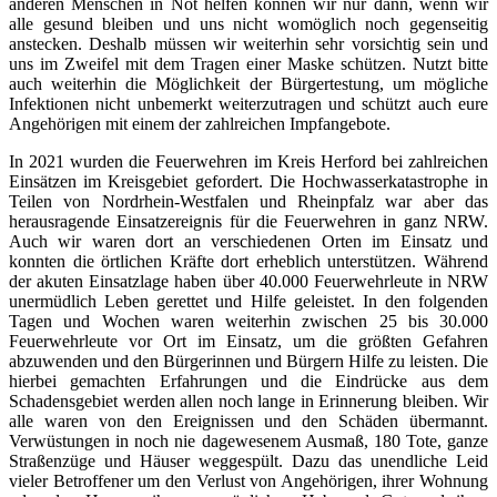
anderen Menschen in Not helfen können wir nur dann, wenn wir
alle gesund bleiben und uns nicht womöglich noch gegenseitig
anstecken. Deshalb müssen wir weiterhin sehr vorsichtig sein und
uns im Zweifel mit dem Tragen einer Maske schützen. Nutzt bitte
auch weiterhin die Möglichkeit der Bürgertestung, um mögliche
Infektionen nicht unbemerkt weiterzutragen und schützt auch eure
Angehörigen mit einem der zahlreichen Impfangebote.
In 2021 wurden die Feuerwehren im Kreis Herford bei zahlreichen
Einsätzen im Kreisgebiet gefordert. Die Hochwasserkatastrophe in
Teilen von Nordrhein-Westfalen und Rheinpfalz war aber das
herausragende Einsatzereignis für die Feuerwehren in ganz NRW.
Auch wir waren dort an verschiedenen Orten im Einsatz und
konnten die örtlichen Kräfte dort erheblich unterstützen. Während
der akuten Einsatzlage haben über 40.000 Feuerwehrleute in NRW
unermüdlich Leben gerettet und Hilfe geleistet. In den folgenden
Tagen und Wochen waren weiterhin zwischen 25 bis 30.000
Feuerwehrleute vor Ort im Einsatz, um die größten Gefahren
abzuwenden und den Bürgerinnen und Bürgern Hilfe zu leisten. Die
hierbei gemachten Erfahrungen und die Eindrücke aus dem
Schadensgebiet werden allen noch lange in Erinnerung bleiben. Wir
alle waren von den Ereignissen und den Schäden übermannt.
Verwüstungen in noch nie dagewesenem Ausmaß, 180 Tote, ganze
Straßenzüge und Häuser weggespült. Dazu das unendliche Leid
vieler Betroffener um den Verlust von Angehörigen, ihrer Wohnung