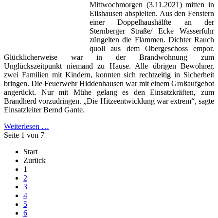
Mittwochmorgen (3.11.2021) mitten in
Eilshausen abspielten. Aus den Fenstern
einer Doppelhaushälfte an der
Sternberger Straße/ Ecke Wasserfuhr
züngelten die Flammen. Dichter Rauch
quoll aus dem Obergeschoss empor.
Glücklicherweise war in der Brandwohnung zum
Unglückszeitpunkt niemand zu Hause. Alle übrigen Bewohner,
zwei Familien mit Kindern, konnten sich rechtzeitig in Sicherheit
bringen. Die Feuerwehr Hiddenhausen war mit einem Großaufgebot
angerückt. Nur mit Mühe gelang es den Einsatzkräften, zum
Brandherd vorzudringen. „Die Hitzeentwicklung war extrem“, sagte
Einsatzleiter Bernd Gante.
Weiterlesen …
Seite 1 von 7
Start
Zurück
1
2
3
4
5
6