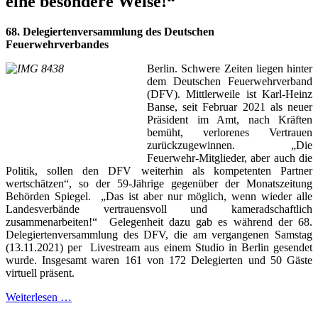
eine besondere Weise!“
68. Delegiertenversammlung des Deutschen
Feuerwehrverbandes
Berlin. Schwere Zeiten liegen hinter
dem Deutschen Feuerwehrverband
(DFV). Mittlerweile ist Karl-Heinz
Banse, seit Februar 2021 als neuer
Präsident im Amt, nach Kräften
bemüht, verlorenes Vertrauen
zurückzugewinnen. „Die
Feuerwehr-Mitglieder, aber auch die
Politik, sollen den DFV weiterhin als kompetenten Partner
wertschätzen“, so der 59-Jährige gegenüber der Monatszeitung
Behörden Spiegel. „Das ist aber nur möglich, wenn wieder alle
Landesverbände vertrauensvoll und kameradschaftlich
zusammenarbeiten!“ Gelegenheit dazu gab es während der 68.
Delegiertenversammlung des DFV, die am vergangenen Samstag
(13.11.2021) per Livestream aus einem Studio in Berlin gesendet
wurde. Insgesamt waren 161 von 172 Delegierten und 50 Gäste
virtuell präsent.
Weiterlesen …