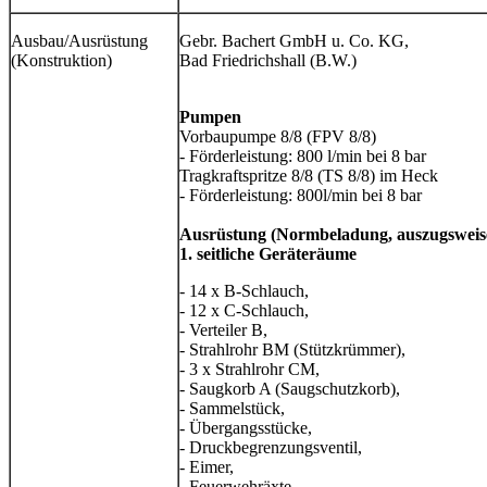
Ausbau/Ausrüstung
Gebr. Bachert GmbH u. Co. KG,
(Konstruktion)
Bad Friedrichshall (B.W.)
Pumpen
Vorbaupumpe 8/8 (FPV 8/8)
- Förderleistung: 800 l/min bei 8 bar
Tragkraftspritze 8/8 (TS 8/8) im Heck
- Förderleistung: 800l/min bei 8 bar
Ausrüstung (Normbeladung, auszugsweis
1. seitliche Geräteräume
- 14 x B-Schlauch,
- 12 x C-Schlauch,
- Verteiler B,
- Strahlrohr BM (Stützkrümmer),
- 3 x Strahlrohr CM,
- Saugkorb A (Saugschutzkorb),
- Sammelstück,
- Übergangsstücke,
- Druckbegrenzungsventil,
- Eimer,
- Feuerwehräxte,