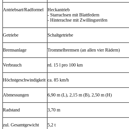
Antriebsart/Radformel
Heckantrieb
- Starrachsen mit Blattfedern
- Hinterachse mit Zwillingsreifen
Getriebe
Schaltgetriebe
Bremsanlage
Trommelbremsen (an allen vier Rädern)
Verbrauch
rd. 15 l pro 100 km
Höchstgeschwindigkeit
ca. 85 km/h
Abmessungen
6,90 m (L), 2,15 m (B), 2,50 m (H)
Radstand
3,70 m
zul. Gesamtgewicht
5,2 t