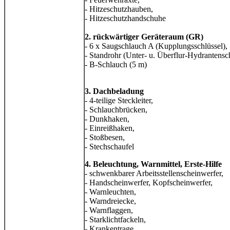
- Hitzeschutzhauben,
- Hitzeschutzhandschuhe
2. rückwärtiger Geräteraum (GR)
- 6 x Saugschlauch A (Kupplungsschlüssel),
- Standrohr (Unter- u. Überflur-Hydrantensch
- B-Schlauch (5 m)
3. Dachbeladung
- 4-teilige Steckleiter,
- Schlauchbrücken,
- Dunkhaken,
- Einreißhaken,
- Stoßbesen,
- Stechschaufel
4. Beleuchtung, Warnmittel, Erste-Hilfe
- schwenkbarer Arbeitsstellenscheinwerfer,
- Handscheinwerfer, Kopfscheinwerfer,
- Warnleuchten,
- Warndreiecke,
- Warnflaggen,
- Starklichtfackeln,
- Krankentrage,