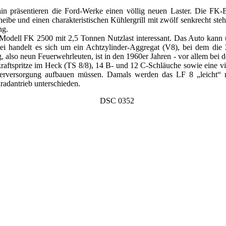
in präsentieren die Ford-Werke einen völlig neuen Laster. Die FK-
cheibe und einen charakteristischen Kühlergrill mit zwölf senkrecht
ng.
s Modell FK 2500 mit 2,5 Tonnen Nutzlast interessant. Das Auto kann
abei handelt es sich um ein Achtzylinder-Aggregat (V8), bei dem di
lso neun Feuerwehrleuten, ist in den 1960er Jahren - vor allem bei d
aftspritze im Heck (TS 8/8), 14 B- und 12 C-Schläuche sowie eine viert
serversorgung aufbauen müssen. Damals werden das LF 8 „leicht“ m
radantrieb unterschieden.