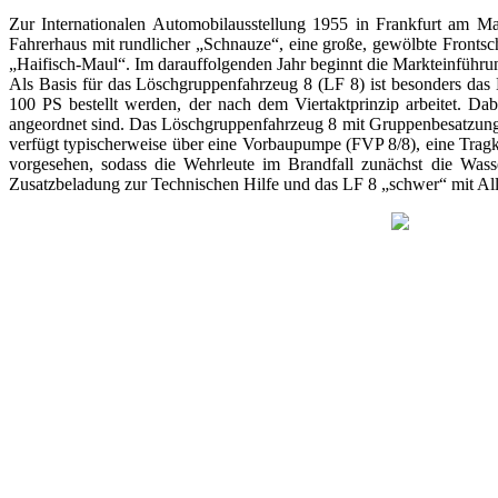
Zur Internationalen Automobilausstellung 1955 in Frankfurt am Ma
Fahrerhaus mit rundlicher „Schnauze“, eine große, gewölbte Fronts
„Haifisch-Maul“. Im darauffolgenden Jahr beginnt die Markteinführu
Als Basis für das Löschgruppenfahrzeug 8 (LF 8) ist besonders da
100 PS bestellt werden, der nach dem Viertaktprinzip arbeitet. D
angeordnet sind. Das Löschgruppenfahrzeug 8 mit Gruppenbesatzung, a
verfügt typischerweise über eine Vorbaupumpe (FVP 8/8), eine Tragkr
vorgesehen, sodass die Wehrleute im Brandfall zunächst die Was
Zusatzbeladung zur Technischen Hilfe und das LF 8 „schwer“ mit All