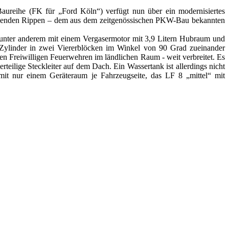
Baureihe (FK für „Ford Köln“) verfügt nun über ein modernisiertes
 stehenden Rippen – dem aus dem zeitgenössischen PKW-Bau bekannten
 unter anderem mit einem Vergasermotor mit 3,9 Litern Hubraum und
e Zylinder in zwei Viererblöcken im Winkel von 90 Grad zueinander
en Freiwilligen Feuerwehren im ländlichen Raum - weit verbreitet. Es
eilige Steckleiter auf dem Dach. Ein Wassertank ist allerdings nicht
it nur einem Geräteraum je Fahrzeugseite, das LF 8 „mittel“ mit