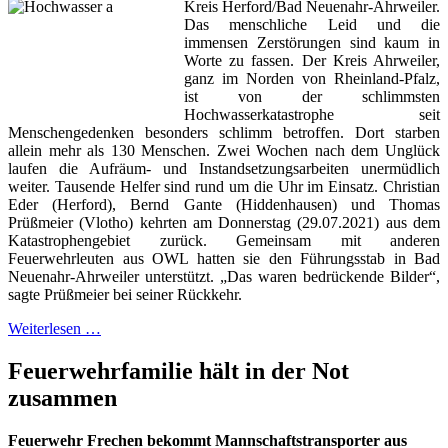
Kreis Herford/Bad Neuenahr-Ahrweiler.
Das menschliche Leid und die
immensen Zerstörungen sind kaum in
Worte zu fassen. Der Kreis Ahrweiler,
ganz im Norden von Rheinland-Pfalz,
ist von der schlimmsten
Hochwasserkatastrophe seit
Menschengedenken besonders schlimm betroffen. Dort starben
allein mehr als 130 Menschen. Zwei Wochen nach dem Unglück
laufen die Aufräum- und Instandsetzungsarbeiten unermüdlich
weiter. Tausende Helfer sind rund um die Uhr im Einsatz. Christian
Eder (Herford), Bernd Gante (Hiddenhausen) und Thomas
Prüßmeier (Vlotho) kehrten am Donnerstag (29.07.2021) aus dem
Katastrophengebiet zurück. Gemeinsam mit anderen
Feuerwehrleuten aus OWL hatten sie den Führungsstab in Bad
Neuenahr-Ahrweiler unterstützt. „Das waren bedrückende Bilder“,
sagte Prüßmeier bei seiner Rückkehr.
Weiterlesen …
Feuerwehrfamilie hält in der Not
zusammen
Feuerwehr Frechen bekommt Mannschaftstransporter aus