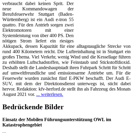
verbraucht dabei keinen Sprit. Der
neue Kommandowagen der
Berufsfeuerwehr Stuttgart (Baden-
Württemberg) ist ein Audi e-tron 55
quattro. Für den Antrieb sorgen zwei
Elektromotoren mit einer
Systemleistung von über 400 PS. Den
nötigen Strom liefert ein riesiges
Akkupack, dessen Kapazität für eine alltagstaugliche Strecke von
rund 400 Kilometern reicht. Die Luftreinhaltung ist in Stuttgart ein
großes Thema. Viel Verkehr, wenig Wind und die Kessellage führen
zu erhöhten Luftschadstoffen, wie Feinstaub und Stickstoffdioxid.
Deshalb stellt die Landeshauptstadt ihren Fuhrpark Schritt für Schritt
auf umweltfreundliche und emissionsarme Antriebe um. Für die
Feuerwehr wurden zunächst fünf E-PKW beschafft. Der Audi E-
SUV, mit dem der Direktionsdienst unterwegs ist, sticht dabei
hervor. Redaktion: kfv-herford.de stellt ihn als Fahrzeug des Monats
August 2021 vor.
... weiterlesen.
Bedrückende Bilder
Einsatz der Mobilen Führungsunterstützung OWL im
Katastrophengebiet