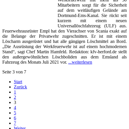
Mitarbeitern sorgt für die Sicherheit
auf dem weitläufigen Gelände am
Dortmund-Ems-Kanal. Sie rückt seit
kurzem mit einem neuen
Universallöschfahrzeug (ULF) aus.
Feuerwehrausrüster Empl hat den Vierachser von Scania exakt auf
die Belange der Privatwehr zugeschnitten. Er ist mit einem
Löscharm ausgerüstet und hat alle gängigen Löschmittel an Bord.
„Die Ausrüstung der Werkfeuerwehr ist auf einem hochmodernen
Stand“, sagt Chef Martin Hamfeld. Redaktion: kfv-herford.de stellt
den außergewöhnlichen Löschboliden aus dem Emsland als
Fahrzeug des Monats Juli 2021 vor.
...weiterlesen
Seite 3 von 7
Start
Zurück
1
2
3
4
5
6
7
Weiter