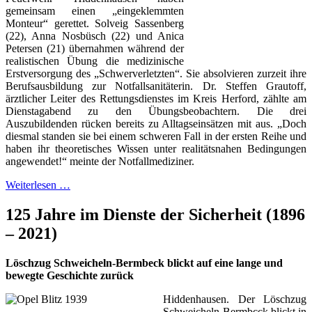
gemeinsam einen „eingeklemmten
Monteur“ gerettet. Solveig Sassenberg
(22), Anna Nosbüsch (22) und Anica
Petersen (21) übernahmen während der
realistischen Übung die medizinische
Erstversorgung des „Schwerverletzten“. Sie absolvieren zurzeit ihre
Berufsausbildung zur Notfallsanitäterin. Dr. Steffen Grautoff,
ärztlicher Leiter des Rettungsdienstes im Kreis Herford, zählte am
Dienstagabend zu den Übungsbeobachtern. Die drei
Auszubildenden rücken bereits zu Alltagseinsätzen mit aus. „Doch
diesmal standen sie bei einem schweren Fall in der ersten Reihe und
haben ihr theoretisches Wissen unter realitätsnahen Bedingungen
angewendet!“ meinte der Notfallmediziner.
Weiterlesen …
125 Jahre im Dienste der Sicherheit (1896
– 2021)
Löschzug Schweicheln-Bermbeck blickt auf eine lange und
bewegte Geschichte zurück
Hiddenhausen. Der Löschzug
Schweicheln-Bermbcck blickt in